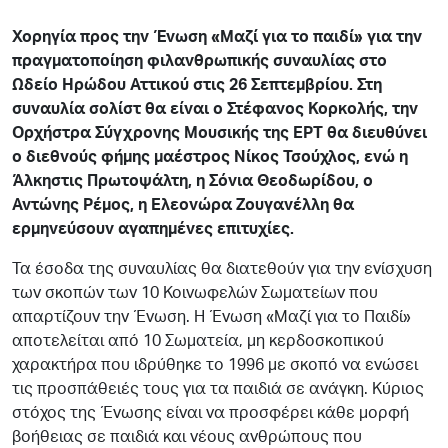
Χορηγία προς την Ένωση «Μαζί για το παιδί» για την
πραγματοποίηση φιλανθρωπικής συναυλίας στο
Ωδείο Ηρώδου Αττικού στις 26 Σεπτεμβρίου. Στη
συναυλία σολίστ θα είναι ο Στέφανος Κορκολής, την
Ορχήστρα Σύγχρονης Μουσικής της ΕΡΤ θα διευθύνει
ο διεθνούς φήμης μαέστρος Νίκος Τσούχλος, ενώ η
Άλκηστις Πρωτοψάλτη, η Σόνια Θεοδωρίδου, ο
Αντώνης Ρέμος, η Ελεονώρα Ζουγανέλλη θα
ερμηνεύσουν αγαπημένες επιτυχίες.
Τα έσοδα της συναυλίας θα διατεθούν για την ενίσχυση
των σκοπών των 10 Κοινωφελών Σωματείων που
απαρτίζουν την Ένωση. Η Ένωση «Μαζί για το Παιδί»
αποτελείται από 10 Σωματεία, μη κερδοσκοπικού
χαρακτήρα που ιδρύθηκε το 1996 με σκοπό να ενώσει
τις προσπάθειές τους για τα παιδιά σε ανάγκη. Κύριος
στόχος της Ένωσης είναι να προσφέρει κάθε μορφή
βοήθειας σε παιδιά και νέους ανθρώπους που