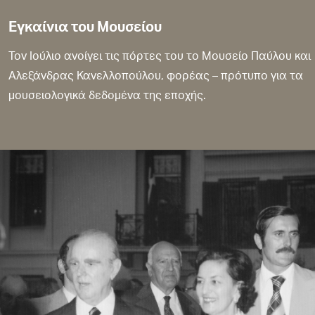
Εγκαίνια του Μουσείου
Τον Ιούλιο ανοίγει τις πόρτες του το Μουσείο Παύλου και
Αλεξάνδρας Κανελλοπούλου, φορέας – πρότυπο για τα
μουσειολογικά δεδομένα της εποχής.