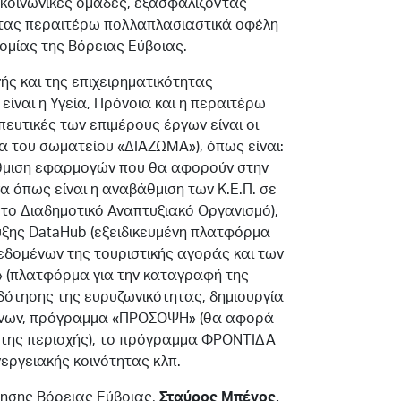
ι κοινωνικές ομάδες, εξασφαλίζοντας
ντας περαιτέρω πολλαπλασιαστικά οφέλη
ομίας της Βόρειας Εύβοιας.
ς και της επιχειρηματικότητας
ίναι η Υγεία, Πρόνοια και η περαιτέρω
ευτικές των επιμέρους έργων είναι οι
δα του σωματείου «ΔΙΑΖΩΜΑ»), όπως είναι:
θμιση εφαρμογών που θα αφορούν στην
 όπως είναι η αναβάθμιση των Κ.Ε.Π. σε
στο Διαδημοτικό Αναπτυξιακό Οργανισμό),
υξης DataHub (εξειδικευμένη πλατφόρμα
δομένων της τουριστικής αγοράς και των
» (πλατφόρμα για την καταγραφή της
ιδότησης της ευρυζωνικότητας, δημιουργία
φώνων, πρόγραμμα «ΠΡΟΣΟΨΗ» (θα αφορά
 της περιοχής), το πρόγραμμα ΦΡΟΝΤΙΔΑ
νεργειακής κοινότητας κλπ.
τησης Βόρειας Εύβοιας,
Σταύρος Μπένος,