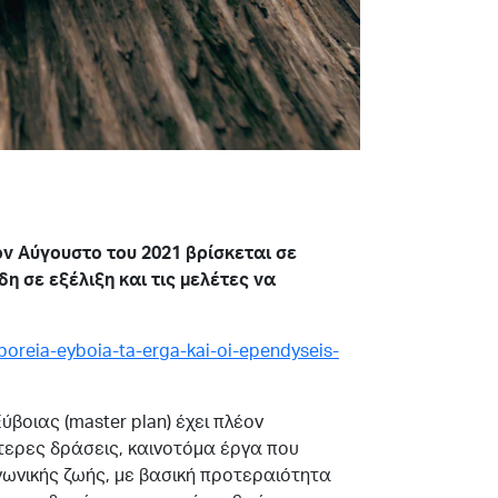
ον Αύγουστο του 2021 βρίσκεται σε
η σε εξέλιξη και τις μελέτες να
-boreia-eyboia-ta-erga-kai-oi-ependyseis-
βοιας (master plan) έχει πλέον
τερες δράσεις, καινοτόμα έργα που
ινωνικής ζωής, με βασική προτεραιότητα