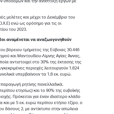
ν υποδομών και την ανάπτυξη έργων με
ές μελέτες και μέχρι το Δεκέμβριο του
.Χ.Ε) ενώ ως ορόσημο για τις οι
τίου του 2023.
άδοι αναμένεται να αναζωογονηθούν
ου βόρειου τμήματος της Εύβοιας 30.446
δηψού και Μαντουδίου-Λίμνης Αγίας Άννας,
ποία αντιστοιχεί στο 30% της έκτασης της
συγκεκριμένες περιοχές λειτουργούν 1.824
υνολικά υπερβαίνουν τα 1,8 εκ. ευρώ.
ε παραγωγή ρητίνης πανελλαδικά,
περίπου ετησίως) και το 90% της ευβοϊκής
χής. Πρόκειται για έναν ιδιαίτερο κλάδο
 και με 5 εκ. ευρώ περίπου ετήσιο τζίρο, ο
υ δάσους 2, με αντίκτυπο στην απώλεια