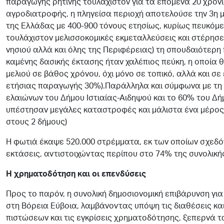
παραγωγής ρητίνης τουλάχιστον για τα επόμενα 20 χρόνι
αγροδιατροφής, η πληγείσα περιοχή αποτελούσε την 3η
της Ελλάδας με 400-900 τόνους ετησίως, κυρίως πευκόμε
τουλάχιστον μελισσοκομικές εκμεταλλεύσεις και στέρησε
νησιού αλλά και όλης της Περιφέρειας) τη σπουδαιότερη 
καμένης δασικής έκτασης ήταν χαλέπιος πεύκη, η οποία 
μελιού σε βάθος χρόνου, όχι μόνο σε τοπικό, αλλά και σε 
ετήσιας παραγωγής 30%).Παράλληλα και σύμφωνα με τη 
ελαιώνων του Δήμου Ιστιαίας-Αιδηψού και το 60% του Δή
υπέστησαν μεγάλες καταστροφές και μάλιστα ένα μέρος
στους 2 δήμους)
Η φωτιά έκαψε 520.000 στρέμματα, εκ των οποίων σχεδό
εκτάσεις, αντιστοιχώντας περίπου στο 74% της συνολικ
Η χρηματοδότηση και οι επενδύσεις
Προς το παρόν, η συνολική δημοσιονομική επιβάρυνση γι
στη Βόρεια Εύβοια, λαμβάνοντας υπόψη τις διαθέσεις και
πιστώσεων και τις εγκρίσεις χρηματοδότησης, ξεπερνά τ