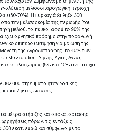
α τουλάχιστον. Σύμφωνα με τη μελέτη της
 μεγαλύτερη μελισσοπαραγωγική περιοχή
λου (60-70%). Η πυρκαγιά έπληξε 300
 από την μελισσοκομία της περιοχής (του
πηγή μελιού, τα πεύκα, αφού το 90% της
θα έχει αρνητικό πρόσημο στην παραγωγή
εθνικό επίπεδο (εκτίμηση για μείωση της
Μελέτη της Αγροδιατροφής, το 40% των
μου Μαντουδίου -Λίμνης-Αγίας Άννας
 κάηκε ολοσχερώς (5% και 40% αντίστοιχα
ν 382.000 στρέμματα ήταν δασικές
ής πυρόπληκτης έκτασης.
α τα μέτρα στήριξης και αποκατάστασης
 χορηγήσεις πόρων, τις εντάξεις
α 300 εκατ. ευρώ και σύμφωνα με το