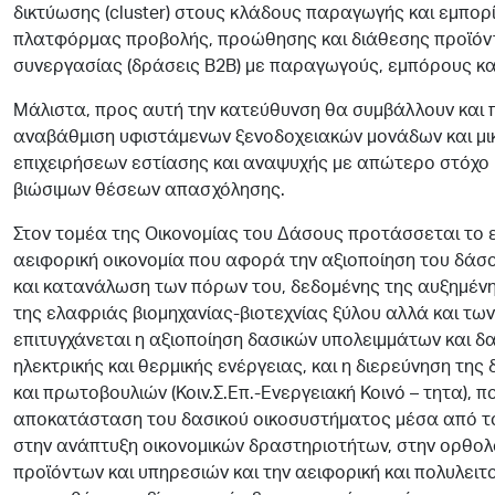
δικτύωσης (cluster) στους κλάδους παραγωγής και εμπορί
πλατφόρμας προβολής, προώθησης και διάθεσης προϊόντ
συνεργασίας (δράσεις Β2Β) με παραγωγούς, εμπόρους και
Μάλιστα, προς αυτή την κατεύθυνση θα συμβάλλουν και
αναβάθμιση υφιστάμενων ξενοδοχειακών μονάδων και μι
επιχειρήσεων εστίασης και αναψυχής με απώτερο στόχο κ
βιώσιμων θέσεων απασχόλησης.
Στον τομέα της Οικονομίας του Δάσους προτάσσεται το 
αειφορική οικονομία που αφορά την αξιοποίηση του δάσο
και κατανάλωση των πόρων του, δεδομένης της αυξημένης
της ελαφριάς βιομηχανίας-βιοτεχνίας ξύλου αλλά και τω
επιτυγχάνεται η αξιοποίηση δασικών υπολειμμάτων και δ
ηλεκτρικής και θερμικής ενέργειας, και η διερεύνηση τ
και πρωτοβουλιών (Κοιν.Σ.Επ.-Ενεργειακή Κοινό – τητα),
αποκατάσταση του δασικού οικοσυστήματος μέσα από τ
στην ανάπτυξη οικονομικών δραστηριοτήτων, στην ορθο
προϊόντων και υπηρεσιών και την αειφορική και πολυλειτ