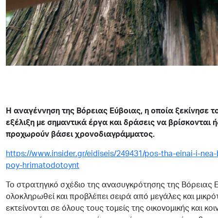
Η αναγέννηση της Βόρειας Εύβοιας, η οποία ξεκίνησε τ
εξέλιξη με σημαντικά έργα και δράσεις να βρίσκονται ήδ
προχωρούν βάσει χρονοδιαγράμματος.
https://www.insider.gr/eidiseis/249431/pos-tha-einai-i-nea
poy-hrimatodotoynt
Το στρατηγικό σχέδιο της ανασυγκρότησης της Βόρειας Εύ
ολοκληρωθεί και προβλέπει σειρά από μεγάλες και μικρό
εκτείνονται σε όλους τους τομείς της οικονομικής και κο