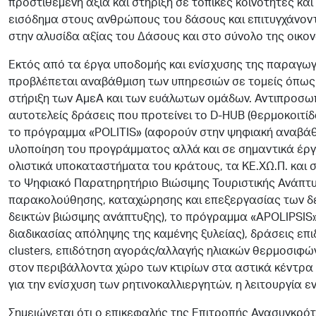
προστιθέμενη αξία και στήριξη σε τοπικές κοινότητες κα
εισόδημα στους ανθρώπους του δάσους και επιτυγχάνο
στην αλυσίδα αξίας του Δάσους και στο σύνολο της οικον
Εκτός από τα έργα υποδομής και ενίσχυσης της παραγωγή
προβλέπεται αναβάθμιση των υπηρεσιών σε τομείς όπως ε
στήριξη των ΑμεΑ και των ευάλωτων ομάδων. Αντιπροσωπ
αυτοτελείς δράσεις που προτείνει το D-HUB (θερμοκοιτί
το πρόγραμμα «POLITIS» (αφορούν στην ψηφιακή αναβά
υλοποίηση του προγράμματος αλλά και σε σημαντικά έργα
ολιστικά υποκαταστήματα του κράτους, τα ΚΕ.ΧΩ.Π. και 
το Ψηφιακό Παρατηρητήριο Βιώσιμης Τουριστικής Ανάπτ
παρακολούθησης, καταχώρησης και επεξεργασίας των δε
δεικτών βιώσιμης ανάπτυξης), το πρόγραμμα «APOLIPSIS
διαδικασίας απόληψης της καμένης ξυλείας), δράσεις επ
clusters, επιδότηση αγοράς/αλλαγής ηλιακών θερμοσι
στον περιβάλλοντα χώρο των κτιρίων στα αστικά κέντρα
για την ενίσχυση των ρητινοκαλλιεργητών, η λειτουργία ε
Σημειώνεται ότι ο επικεφαλής της Επιτροπής Ανασυγκρό