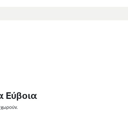
α Εύβοια
οχωρούν.