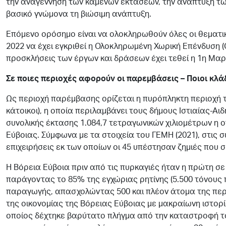
την αναγέννηση των καμένων εκτάσεων, την ανάπτυξη τω
βασικό γνώμονα τη βιώσιμη ανάπτυξη.
Επόμενο ορόσημο είναι να ολοκληρωθούν όλες οι θεματικ
2022 να έχει εγκριθεί η Ολοκληρωμένη Χωρική Επένδυση (Ο
προσκλήσεις των έργων και δράσεων έχει τεθεί η 1η Μαρ
Σε ποιες περιοχές αφορούν οι παρεμβάσεις – Ποιοι κλ
Ως περιοχή παρέμβασης ορίζεται η πυρόπληκτη περιοχή τ
κάτοικοι), η οποία περιλαμβάνει τους δήμους Ιστιαίας-Αι
συνολικής έκτασης 1.084,7 τετραγωνικών χιλιομέτρων η ο
Εύβοιας. Σύμφωνα με τα στοιχεία του ΓΕΜΗ (2021), στις 
επιχειρήσεις εκ των οποίων οι 45 υπέστησαν ζημιές που σ
Η Βόρεια Εύβοια πριν από τις πυρκαγιές ήταν η πρώτη σ
παράγοντας το 85% της εγχώριας ρητίνης (5.500 τόνους 
παραγωγής, απασχολώντας 500 και πλέον άτομα της περιο
της οικονομίας της Βόρειας Εύβοιας με μακραίωνη ιστορία
οποίος δέχτηκε βαρύτατο πλήγμα από την καταστροφή το